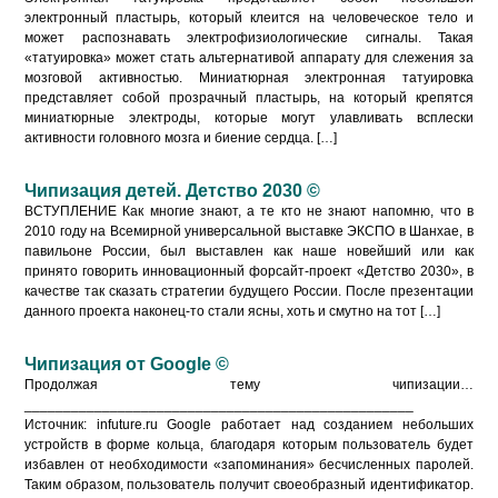
электронный пластырь, который клеится на человеческое тело и
может распознавать электрофизиологические сигналы. Такая
«татуировка» может стать альтернативой аппарату для слежения за
мозговой активностью. Миниатюрная электронная татуировка
представляет собой прозрачный пластырь, на который крепятся
миниатюрные электроды, которые могут улавливать всплески
активности головного мозга и биение сердца. […]
Чипизация детей. Детство 2030 ©
ВСТУПЛЕНИЕ Как многие знают, а те кто не знают напомню, что в
2010 году на Всемирной универсальной выставке ЭКСПО в Шанхае, в
павильоне России, был выставлен как наше новейший или как
принято говорить инновационный форсайт-проект «Детство 2030», в
качестве так сказать стратегии будущего России. После презентации
данного проекта наконец-то стали ясны, хоть и смутно на тот […]
Чипизация от Google ©
Продолжая тему чипизации…
__________________________________________________
Источник: infuture.ru Google работает над созданием небольших
устройств в форме кольца, благодаря которым пользователь будет
избавлен от необходимости «запоминания» бесчисленных паролей.
Таким образом, пользователь получит своеобразный идентификатор.