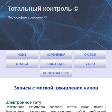
Тотальный контроль ©
Философия сознания ©
HOME
ИЗРЕЧЕНИЯ
О СЕБЕ
СТАТЬИ
DOC.FILM'S
VIDEO
(ОГЛАВЛЕНИЕ)
PHOTO GALLERY
Записи с меткой: вживление чипов
Электронное тату
Электронная татуировка позволит читать чужие мысли..?
Электронная татуировка представляет собой небольшой