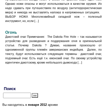
Однако ножи опас­ны и могут использоваться в качестве оружия. Их
надо сдавать при путешестви­ях по воздуху (антитеррористическая
мера) и никогда не выставлять напоказ в напряженных ситуациях.
ВЫБОР НОЖА Многолезвийный складной нож – полезный
инструмент, но, если […]
Огонь
Дакотский очаг Примечание: The Dakota Fire Hole – так называется
устройство для разведения и поддержания огня в оригинальной
статье. Почему Dakota ? Думаю, название произошло от
одноименной группы племён американских индейцев. Далее, по
тексту, будут использоваться следующие термины : дакотский очаг,
подземный очаг. Есть ещё т.н. юконский очаг. По своему устройству
идентичен дакотскому, кроме небольшого дымохода […]
Поиск
Вы находитесь в
января 2012
архиве