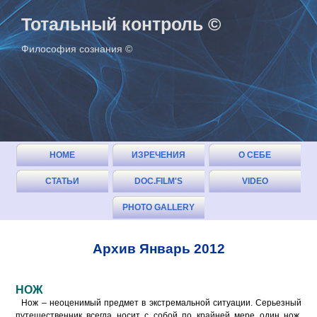
Тотальный контроль ©
Философия сознания ©
HOME
ИЗРЕЧЕНИЯ
О СЕБЕ
СТАТЬИ
DOC.FILM'S
VIDEO
(ОГЛАВЛЕНИЕ)
PHOTO GALLERY
Архив Январь 2012
НОЖ
Нож – неоценимый предмет в экстремальной ситуации. Серьезный
путешест­венник всегда носит с собой по крайней мере один нож.