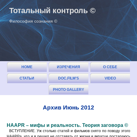
Тотальный контроль ©
Философия сознания ©
HOME
ИЗРЕЧЕНИЯ
О СЕБЕ
СТАТЬИ
DOC.FILM'S
VIDEO
(ОГЛАВЛЕНИЕ)
PHOTO GALLERY
Архив Июнь 2012
HAAPR – мифы и реальность. Теория заговора ©
ВСТУПЛЕНИЕ. Уж столько статей и фильмов снято по поводу этого
HAARPа, что и я решил не отставать от жизни и вкратце постараюсь