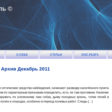
ль ©
О СЕБЕ
СТАТЬИ
DOC.FILM'S
(ОГЛАВЛЕНИЕ)
Архив Декабрь 2011
я оптические средства наблюдения, начинают разведку населённого пункта
им по характерным признакам определить, есть ли там противник. Наличие
аружить по усиленному лаю собак, дыму походных кухонь, топке печей в
полях и огородах, особенно в период полевых работ. Следы […]