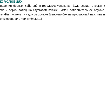
их условиях
ведения боевых действий в городских условиях. -Будь всегда готовым к
еча и держи палец на спусковом крючке. -Имей дополнительное оружие.
те. -Ни пистолет, ни другое оружие ближнего боя не прилаживай на спине и
олкновением с чем-нибудь […]