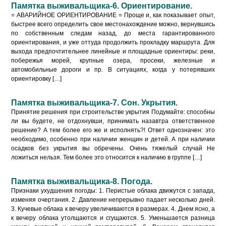
Памятка выживальщика-6. Ориентирование.
= АВАРИЙНОЕ ОРИЕНТИРОВАНИЕ = Проще и, как показывает опыт,
быстрее всего определить свое местонахождение можно, вернувшись
по собственным следам назад, до места гарантированного
ориентирования, и уже оттуда продолжить прокладку маршрута. Для
выхода предпочтительнее линейные и площадные ориентиры: реки,
побережья морей, крупные озера, просеки, железные и
автомобильные дороги и пр. В ситуациях, когда у потерявших
ориентировку […]
Памятка выживальщика-7. Сон. Укрытия.
Принятие решения при строительстве укрытия Подумайте: способны
ли вы будете, не отдохнувши, принимать назавтра ответственное
решение? А тем более его же и исполнять?! Ответ однозначен: это
необходимо, особенно при наличии женщин и детей. А при наличии
осадков без укрытия вы обречены. Очень тяжелый случай Не
ложиться нельзя. Тем более это относится к наличию в группе […]
Памятка выживальщика-8. Погода.
Признаки ухудшения погоды: 1. Перистые облака движутся с запада,
изменяя очертания. 2. Давление непрерывно падает несколько дней.
3. Кучевые облака к вечеру увеличиваются в размерах. 4. Днем ясно, а
к вечеру облака утолщаются и сгущаются. 5. Уменьшается разница