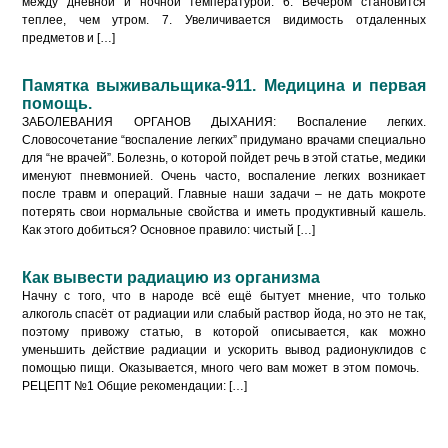
между дневной и ночной температурой. 6. Вечером становится
теплее, чем утром. 7. Увеличивается видимость отдаленных
предметов и […]
Памятка выживальщика-911. Медицина и первая
помощь.
ЗАБОЛЕВАНИЯ ОРГАНОВ ДЫХАНИЯ: Воспаление легких.
Словосочетание “воспаление легких” придумано врачами специально
для “не врачей”. Болезнь, о которой пойдет речь в этой статье, медики
именуют пневмонией. Очень часто, воспаление легких возникает
после травм и операций. Главные наши задачи – не дать мокроте
потерять свои нормальные свойства и иметь продуктивный кашель.
Как этого добиться? Основное правило: чистый […]
Как вывести радиацию из организма
Начну с того, что в народе всё ещё бытует мнение, что только
алкоголь спасёт от радиации или слабый раствор йода, но это не так,
поэтому привожу статью, в которой описывается, как можно
уменьшить действие радиации и ускорить вывод радионуклидов с
помощью пищи. Оказывается, много чего вам может в этом помочь.
РЕЦЕПТ №1 Общие рекомендации: […]