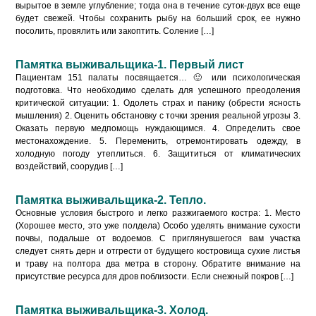
вырытое в земле углубление; тогда она в течение суток-двух все еще
будет свежей. Чтобы сохранить рыбу на больший срок, ее нужно
посолить, провялить или закоптить. Соление […]
Памятка выживальщика-1. Первый лист
Пациентам 151 палаты посвящается… 🙂 или психологическая
подготовка. Что необходимо сделать для успешного преодоления
критической ситуации: 1. Одолеть страх и панику (обрести ясность
мышления) 2. Оценить обстановку с точки зрения реальной угрозы 3.
Оказать первую медпомощь нуждающимся. 4. Определить свое
местонахождение. 5. Переменить, отремонтировать одежду, в
холодную погоду утеплиться. 6. Защититься от климатических
воздействий, соорудив […]
Памятка выживальщика-2. Тепло.
Основные условия быстрого и легко разжигаемого костра: 1. Место
(Хорошее место, это уже полдела) Особо уделять внимание сухости
почвы, подальше от водоемов. С приглянувшегося вам участка
следует снять дерн и отгрести от будущего костровища сухие листья
и траву на полтора два метра в сторону. Обратите внимание на
присутствие ресурса для дров поблизости. Если снежный покров […]
Памятка выживальщика-3. Холод.