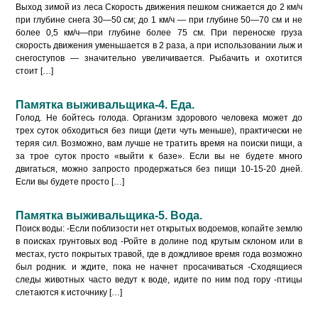
Выход зимой из леса Скорость движения пешком снижается до 2 км/ч
при глубине снега 30—50 см; до 1 км/ч — при глубине 50—70 см и не
более 0,5 км/ч—при глубине более 75 см. При переноске груза
скорость движения уменьшается в 2 раза, а при использовании лыж и
снегоступов — значительно увеличивается. Рыбачить и охотится
стоит […]
Памятка выживальщика-4. Еда.
Голод. Не бойтесь голода. Организм здорового человека может до
трех суток обходиться без пищи (дети чуть меньше), практически не
теряя сил. Возможно, вам лучше не тратить время на поиски пищи, а
за трое суток просто «выйти к базе». Если вы не будете много
двигаться, можно запросто продержаться без пищи 10-15-20 дней.
Если вы будете просто […]
Памятка выживальщика-5. Вода.
Поиск воды: -Если поблизости нет открытых водоемов, копайте землю
в поисках грунтовых вод -Ройте в долине под крутым склоном или в
местах, густо покрытых травой, где в дождливое время года возможно
был родник. и ждите, пока не начнет просачиваться -Сходящиеся
следы животных часто ведут к воде, идите по ним под гору -птицы
слетаются к источнику […]