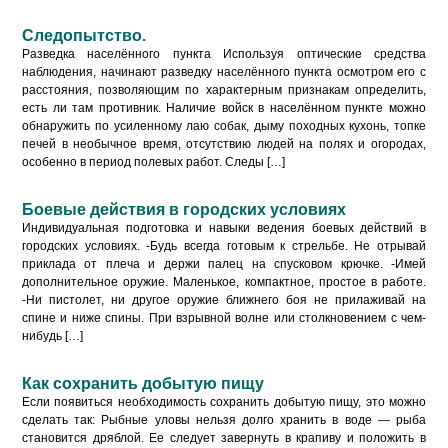
Следопытство.
Разведка населённого пункта Используя оптические средства
наблюдения, начинают разведку населённого пункта осмотром его с
расстояния, позволяющим по характерным признакам определить,
есть ли там противник. Наличие войск в населённом пункте можно
обнаружить по усиленному лаю собак, дыму походных кухонь, топке
печей в необычное время, отсутствию людей на полях и огородах,
особенно в период полевых работ. Следы […]
Боевые действия в городских условиях
Индивидуальная подготовка и навыки ведения боевых действий в
городских условиях. -Будь всегда готовым к стрельбе. Не отрывай
приклада от плеча и держи палец на спусковом крючке. -Имей
дополнительное оружие. Маленькое, компактное, простое в работе.
-Ни пистолет, ни другое оружие ближнего боя не прилаживай на
спине и ниже спины. При взрывной волне или столкновением с чем-
нибудь […]
Как сохранить добытую пищу
Если появиться необходимость сохранить добытую пищу, это можно
сделать так: Рыбные уловы нельзя долго хранить в воде — рыба
становится дряблой. Ее следует завернуть в крапиву и положить в