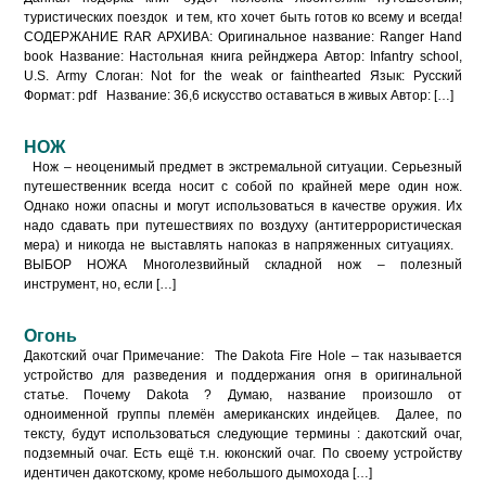
туристических поездок и тем, кто хочет быть готов ко всему и всегда!
СОДЕРЖАНИЕ RAR АРХИВА: Оригинальное название: Ranger Hand
book Название: Настольная книга рейнджера Автор: Infantry school,
U.S. Army Слоган: Not for the weak or fainthearted Язык: Русский
Формат: pdf Название: 36,6 искусство оставаться в живых Автор: […]
НОЖ
Нож – неоценимый предмет в экстремальной ситуации. Серьезный
путешест­венник всегда носит с собой по крайней мере один нож.
Однако ножи опас­ны и могут использоваться в качестве оружия. Их
надо сдавать при путешестви­ях по воздуху (антитеррористическая
мера) и никогда не выставлять напоказ в напряженных ситуациях.
ВЫБОР НОЖА Многолезвийный складной нож – полезный
инструмент, но, если […]
Огонь
Дакотский очаг Примечание: The Dakota Fire Hole – так называется
устройство для разведения и поддержания огня в оригинальной
статье. Почему Dakota ? Думаю, название произошло от
одноименной группы племён американских индейцев. Далее, по
тексту, будут использоваться следующие термины : дакотский очаг,
подземный очаг. Есть ещё т.н. юконский очаг. По своему устройству
идентичен дакотскому, кроме небольшого дымохода […]