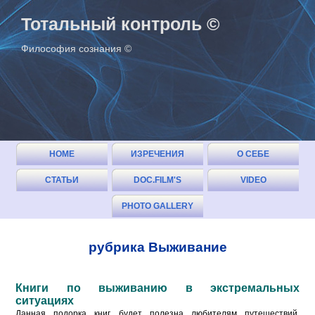
Тотальный контроль ©
Философия сознания ©
HOME
ИЗРЕЧЕНИЯ
О СЕБЕ
СТАТЬИ
DOC.FILM'S
VIDEO
(ОГЛАВЛЕНИЕ)
PHOTO GALLERY
рубрика Выживание
Книги по выживанию в экстремальных
ситуациях
Данная подорка книг будет полезна любителям путешествий,