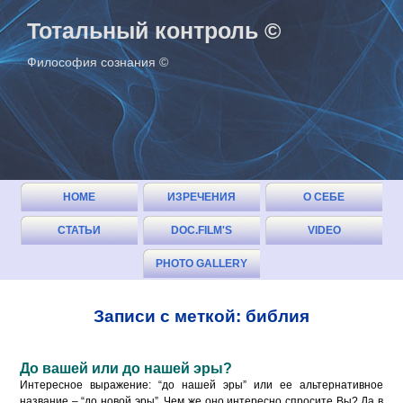
Тотальный контроль ©
Философия сознания ©
HOME
ИЗРЕЧЕНИЯ
О СЕБЕ
СТАТЬИ
DOC.FILM'S
VIDEO
(ОГЛАВЛЕНИЕ)
PHOTO GALLERY
Записи с меткой: библия
До вашей или до нашей эры?
Интересное выражение: “до нашей эры” или ее альтернативное
название – “до новой эры”. Чем же оно интересно спросите Вы? Да в