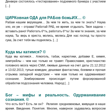
Денвере состоялось «тестирование» подземного бункера с участием
[…]
ЦИРКовная ОДА для РАБов божьИХ… ©
Рабам нашим верующим… За чем те жить, за чем те знать? Наука
зло, их ум – отрава! Работай РАБ, не время отдыхать. Твоя задача –
вставать рано! Работать б*ть, работать б*ть! За чем те знания, за чем
наука, Ты верь в христа, молись, молись Для нас господ ты просто
сука, За счет тебя мы поднялись. […]
Куда мы катимся? ©
Куда мы катимся… Алкоголь, табак, наркотики, добавки Е, химия,
химтрейлы – чем нас только не травят. Православие, христианство
головного мозга через СМИ, лживые данные на счет даты 21.12.2012
и 13.02.2013, тупые комедии, дешевая фантастика, боевики и прочая
отрыжка западной индустрии – чем нам только не одурманивают
сознание. Зомбирование происходит путем форсированной
обработки подсознания человека. Народ […]
Бог – мифы и реальность. Одурманивание
сознания. ©
Что есть бог? Есть ли он? Религия средневековья, живущая в наше
время. Введение. Понятия. Многие, наверное задавались вопросом