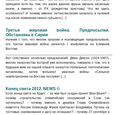
принципе хотя бы тем, что ранее данная фраза звучала несколько
иначе, а именно – от Р.Х. (рождества христова). Что же здесь
особенного? И почему именно летоисчисление началось в нулевой
год после появления некого субъекта […]
Третья мировая война. Предпосылки.
Обстановка в Сирии
Начнем с того, что многие пророки и ясновидящие предсказывали,
что третья мировая война начнется с конфликтов на Ближнем
Востоке.
____________________________________________________________
Вот собственно несколько предсказаний: Джин Диксон (1918-1997),
многие пророчества которой уже исполнились, говорила о том, что в
будущем веке на нашей планете начнутся глобальные тектонические
катаклизмы, затем вспыхнут ужасные войны: «Сильное
землетрясение на Востоке послужит […]
Конец света 2012. NEWS ©
Если конца света не будет: – за чем был создан проект Blue Beam? –
почему строительство олимпийских сооружений в Сочи так
затянулось? – почему именно в декабре Глава Олимпийского
комитета России Александр Жуков пригласил Владимира Путина на
тестовые соревнования и дату не оглашают? – почему 27 сентября в