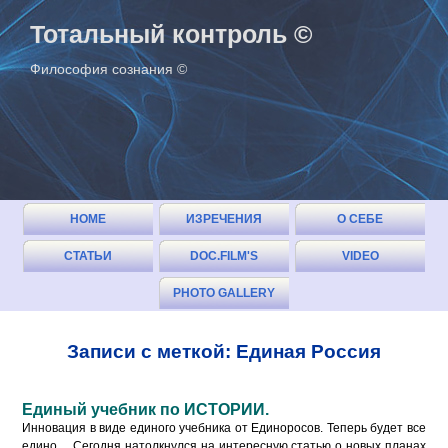
Тотальный контроль ©
Философия сознания ©
HOME
ИЗРЕЧЕНИЯ
О СЕБЕ
СТАТЬИ
DOC.FILM'S
VIDEO
(ОГЛАВЛЕНИЕ)
PHOTO GALLERY
Записи с меткой: Единая Россия
Единый учебник по ИСТОРИИ.
Инновация в виде единого учебника от Единоросов. Теперь будет все
едино… Сегодня натолкнулся на интересную статью о новых планах