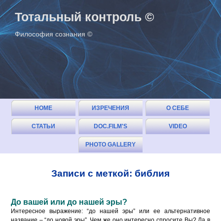
Тотальный контроль ©
Философия сознания ©
HOME
ИЗРЕЧЕНИЯ
О СЕБЕ
СТАТЬИ
DOC.FILM'S
VIDEO
(ОГЛАВЛЕНИЕ)
PHOTO GALLERY
Записи с меткой: библия
До вашей или до нашей эры?
Интересное выражение: “до нашей эры” или ее альтернативное
название – “до новой эры”. Чем же оно интересно спросите Вы? Да в